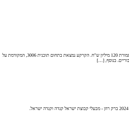
באתר 'ביזפורטל' פורסמה כתבה על חברת ישראל קנדה, שבבעלות ברק רוזן ואסי טוכמאייר, אשר רכשה קרקע חקלאית בשטח של 21 דונם בהרצליה תמורת 120 מיליון ש"ח. הקרקע נמצאת בתחום תוכנית 3006, המקודמת על
ישראל.