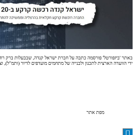
ידי הוועדה הארצית לתכנון ולבנייה של מתחמים מועדפים לדיור (ותמ"ל), וצפויה לכלול כ-12,000 יחידות דיור חדשות, אזורי מסחר ותעשייה, ושטח
מפת אתר