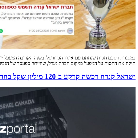
במסגרת הסכם חסות שנחתם עם איגוד הכדורסל, בשנה הקרובה המפעל ייקרא 
תיקח את החסות על המפעל במקום חברת מגדל, שהייתה ספונסר של הגביע ב-3 השנים האחרונות. רוזן: "שמח מאוד על שיתוף הפעולה בין ישראל קנ
ישראל קנדה רכשה קרקע ב-120 מיליון שקל בהרצליה | Bizportal