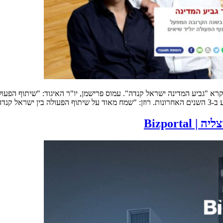
"גביע המדינה ישראל קנדה". עמוס פרישמן, יו"ר האיגוד: "שיתוף הפעולה
דה […]